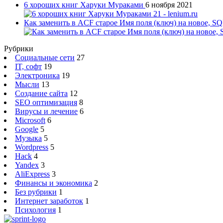
6 хороших книг Харуки Мураками
6 ноября 2021
Как заменить в ACF старое Имя поля (ключ) на новое, S
Рубрики
Социальные сети
27
IT, софт
19
Электроника
19
Мысли
13
Создание сайта
12
SEO оптимизация
8
Вирусы и лечение
6
Microsoft
6
Google
5
Музыка
5
Wordpress
5
Hack
4
Yandex
3
AliExpress
3
Финансы и экономика
2
Без рубрики
1
Интернет заработок
1
Психология
1