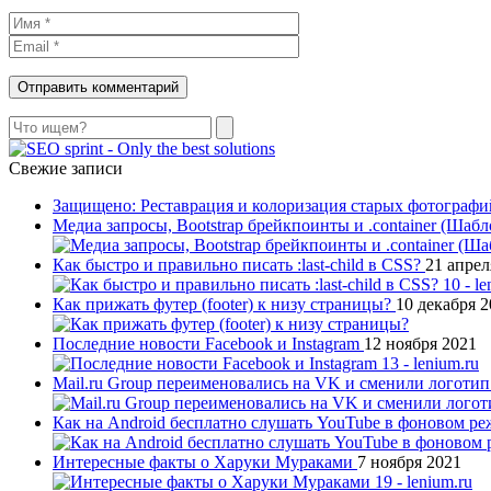
Поиск
Свежие записи
Защищено: Реставрация и колоризация старых фотограф
Медиа запросы, Bootstrap брейкпоинты и .container (Шаб
Как быстро и правильно писать :last-child в CSS?
21 апрел
Как прижать футер (footer) к низу страницы?
10 декабря 
Последние новости Facebook и Instagram
12 ноября 2021
Mail.ru Group переименовались на VK и сменили логоти
Как на Android бесплатно слушать YouTube в фоновом р
Интересные факты о Харуки Мураками
7 ноября 2021