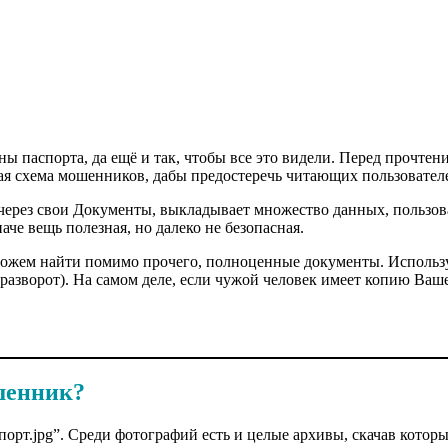
 паспорта, да ещё и так, чтобы все это видели. Перед прочтение
я схема мошенников, дабы предостеречь читающих пользовател
 через свои Документы, выкладывает множество данных, пользов
е вещь полезная, но далеко не безопасная.
можем найти помимо прочего, полноценные документы. Использу
разворот). На самом деле, если чужой человек имеет копию Вашег
шенник?
орт.jpg”. Среди фотографий есть и целые архивы, скачав которы