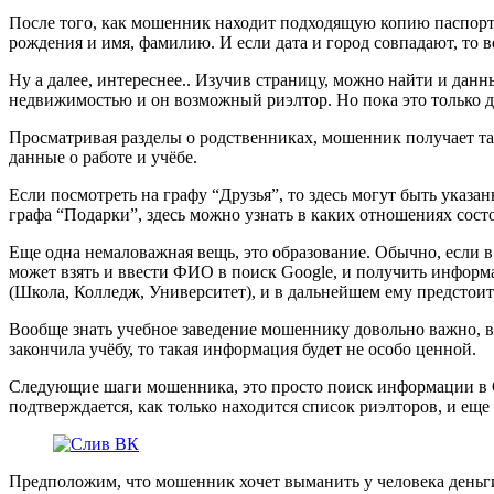
После того, как мошенник находит подходящую копию паспорта, 
рождения и имя, фамилию. И если дата и город совпадают, то в
Ну а далее, интереснее.. Изучив страницу, можно найти и дан
недвижимостью и он возможный риэлтор. Но пока это только д
Просматривая разделы о родственниках, мошенник получает так
данные о работе и учёбе.
Если посмотреть на графу “Друзья”, то здесь могут быть указа
графа “Подарки”, здесь можно узнать в каких отношениях сост
Еще одна немаловажная вещь, это образование. Обычно, если в 
может взять и ввести ФИО в поиск Google, и получить информа
(Школа, Колледж, Университет), и в дальнейшем ему предстоит 
Вообще знать учебное заведение мошеннику довольно важно, в 
закончила учёбу, то такая информация будет не особо ценной.
Следующие шаги мошенника, это просто поиск информации в G
подтверждается, как только находится список риэлторов, и еще 
Предположим, что мошенник хочет выманить у человека деньги.