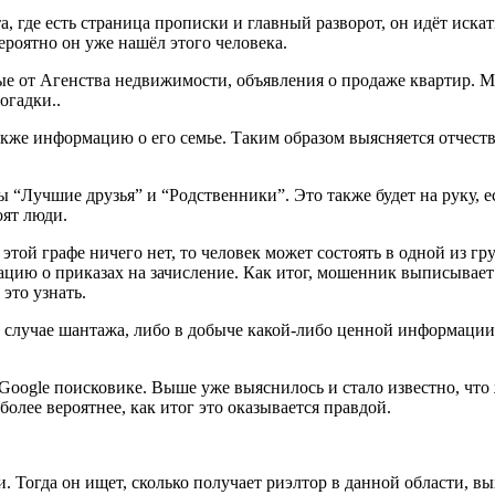
где есть страница прописки и главный разворот, он идёт искать
ероятно он уже нашёл этого человека.
ные от Агенства недвижимости, объявления о продаже квартир. 
огадки..
же информацию о его семье. Таким образом выясняется отчество 
ны “Лучшие друзья” и “Родственники”. Это также будет на руку,
оят люди.
этой графе ничего нет, то человек может состоять в одной из г
цию о приказах на зачисление. Как итог, мошенник выписывает 
это узнать.
случае шантажа, либо в добыче какой-либо ценной информации у
oogle поисковике. Выше уже выяснилось и стало известно, что
более вероятнее, как итог это оказывается правдой.
 Тогда он ищет, сколько получает риэлтор в данной области, вы