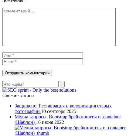
помечены
*
Поиск
Свежие записи
Защищено: Реставрация и колоризация старых
фотографий
10 сентября 2025
Медиа запросы, Bootstrap брейкпоинты и .container
(Шаблон)
16 июня 2022