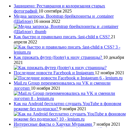
Защищено: Реставрация и колоризация старых
фотографий
10 сентября 2025
Медиа запросы, Bootstrap брейкпоинты и .container
(Шаблон)
16 июня 2022
Как быстро и правильно писать :last-child в CSS?
21
апреля 2022
Как прижать футер (footer) к низу страницы?
10 декабря
2021
Последние новости Facebook и Instagram
12 ноября 2021
Mail.ru Group переименовались на VK и сменили
логотип
10 ноября 2021
Как на Android бесплатно слушать YouTube в фоновом
режиме без подписки?
9 ноября 2021
Интересные факты о Харуки Мураками
7 ноября 2021