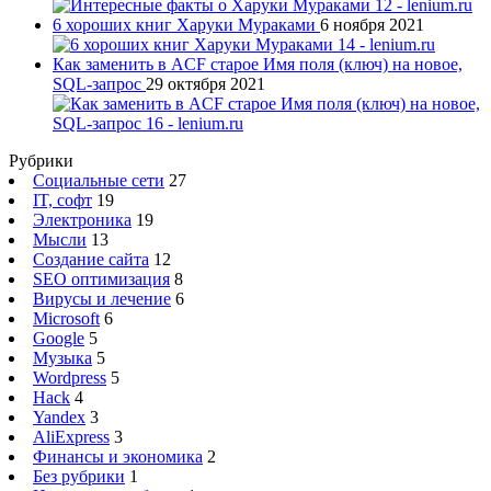
6 хороших книг Харуки Мураками
6 ноября 2021
Как заменить в ACF старое Имя поля (ключ) на новое,
SQL-запрос
29 октября 2021
Рубрики
Социальные сети
27
IT, софт
19
Электроника
19
Мысли
13
Создание сайта
12
SEO оптимизация
8
Вирусы и лечение
6
Microsoft
6
Google
5
Музыка
5
Wordpress
5
Hack
4
Yandex
3
AliExpress
3
Финансы и экономика
2
Без рубрики
1