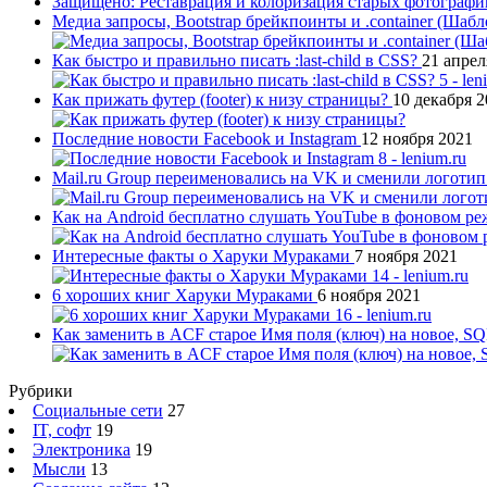
Защищено: Реставрация и колоризация старых фотограф
Медиа запросы, Bootstrap брейкпоинты и .container (Шаб
Как быстро и правильно писать :last-child в CSS?
21 апрел
Как прижать футер (footer) к низу страницы?
10 декабря 
Последние новости Facebook и Instagram
12 ноября 2021
Mail.ru Group переименовались на VK и сменили логоти
Как на Android бесплатно слушать YouTube в фоновом р
Интересные факты о Харуки Мураками
7 ноября 2021
6 хороших книг Харуки Мураками
6 ноября 2021
Как заменить в ACF старое Имя поля (ключ) на новое, S
Рубрики
Социальные сети
27
IT, софт
19
Электроника
19
Мысли
13