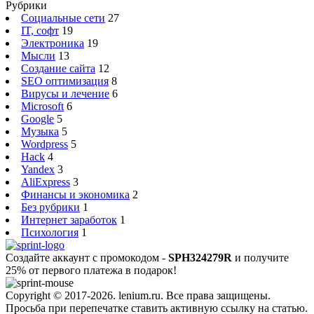
Рубрики
Социальные сети
27
IT, софт
19
Электроника
19
Мысли
13
Создание сайта
12
SEO оптимизация
8
Вирусы и лечение
6
Microsoft
6
Google
5
Музыка
5
Wordpress
5
Hack
4
Yandex
3
AliExpress
3
Финансы и экономика
2
Без рубрики
1
Интернет заработок
1
Психология
1
Создайте аккаунт с промокодом -
SPH324279R
и получите
25% от первого платежа в подарок!
Copyright © 2017-2026. lenium.ru. Все права защищены.
Просьба при перепечатке ставить активную ссылку на статью.