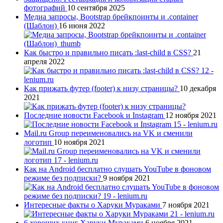
фотографий
10 сентября 2025
Медиа запросы, Bootstrap брейкпоинты и .container
(Шаблон)
16 июня 2022
Как быстро и правильно писать :last-child в CSS?
21
апреля 2022
Как прижать футер (footer) к низу страницы?
10 декабря
2021
Последние новости Facebook и Instagram
12 ноября 2021
Mail.ru Group переименовались на VK и сменили
логотип
10 ноября 2021
Как на Android бесплатно слушать YouTube в фоновом
режиме без подписки?
9 ноября 2021
Интересные факты о Харуки Мураками
7 ноября 2021
6 хороших книг Харуки Мураками
6 ноября 2021