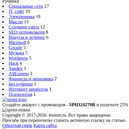
Рубрики
Социальные сети
27
IT, софт
19
Электроника
19
Мысли
13
Создание сайта
12
SEO оптимизация
8
Вирусы и лечение
6
Microsoft
6
Google
5
Музыка
5
Wordpress
5
Hack
4
Yandex
3
AliExpress
3
Финансы и экономика
2
Без рубрики
1
Интернет заработок
1
Психология
1
Создайте аккаунт с промокодом -
SPH324279R
и получите 25% 
Copyright © 2017-2026. lenium.ru. Все права защищены.
Просьба при перепечатке ставить активную ссылку на статью.
Обратная связь
Карта сайта