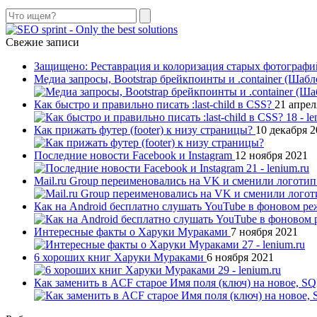
Поиск
Свежие записи
Защищено: Реставрация и колоризация старых фотограф
Медиа запросы, Bootstrap брейкпоинты и .container (Шаб
Как быстро и правильно писать :last-child в CSS?
21 апрел
Как прижать футер (footer) к низу страницы?
10 декабря 
Последние новости Facebook и Instagram
12 ноября 2021
Mail.ru Group переименовались на VK и сменили логоти
Как на Android бесплатно слушать YouTube в фоновом р
Интересные факты о Харуки Мураками
7 ноября 2021
6 хороших книг Харуки Мураками
6 ноября 2021
Как заменить в ACF старое Имя поля (ключ) на новое, S