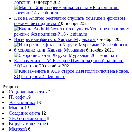
логотип
10 ноября 2021
Как на Android бесплатно слушать YouTube в фоновом
режиме без подписки?
9 ноября 2021
Интересные факты о Харуки Мураками
7 ноября 2021
6 хороших книг Харуки Мураками
6 ноября 2021
Как заменить в ACF старое Имя поля (ключ) на новое,
SQL-запрос
29 октября 2021
Рубрики
Социальные сети
27
IT, софт
19
Электроника
19
Мысли
13
Создание сайта
12
SEO оптимизация
8
Вирусы и лечение
6
Microsoft
6