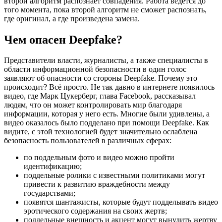
второй алгоритм распознаёт совпадения. Работа ведётся до
того момента, пока второй алгоритм не сможет распознать,
где оригинал, а где произведена замена.
Чем опасен Deepfake?
Представители власти, журналисты, а также специалисты в
области информационной безопасности в один голос
заявляют об опасности со стороны Deepfake. Почему это
происходит? Всё просто. Не так давно в интернете появилось
видео, где Марк Цукерберг, глава Facebook, рассказывал
людям, что он может контролировать мир благодаря
информации, которая у него есть. Многие были удивлены, а
видео оказалось было подделано при помощи Deepfake. Как
видите, с этой технологией будет значительно ослаблена
безопасность пользователей в различных сферах:
по поддельным фото и видео можно пройти
идентификацию;
поддельные ролики с известными политиками могут
привести к развитию враждебности между
государствами;
появятся шантажисты, которые будут подделывать видео
эротического содержания на своих жертв;
поддельные внешность и акцент могут вынудить жертву