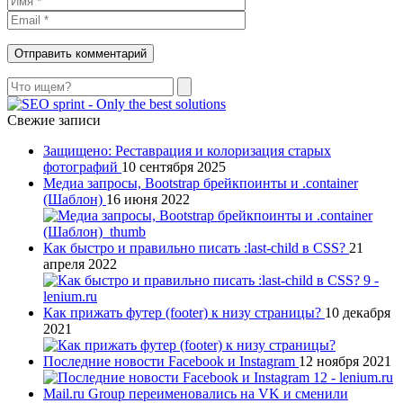
Поиск
Свежие записи
Защищено: Реставрация и колоризация старых
фотографий
10 сентября 2025
Медиа запросы, Bootstrap брейкпоинты и .container
(Шаблон)
16 июня 2022
Как быстро и правильно писать :last-child в CSS?
21
апреля 2022
Как прижать футер (footer) к низу страницы?
10 декабря
2021
Последние новости Facebook и Instagram
12 ноября 2021
Mail.ru Group переименовались на VK и сменили