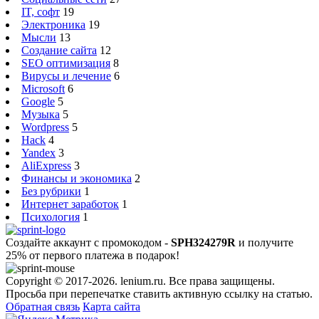
IT, софт
19
Электроника
19
Мысли
13
Создание сайта
12
SEO оптимизация
8
Вирусы и лечение
6
Microsoft
6
Google
5
Музыка
5
Wordpress
5
Hack
4
Yandex
3
AliExpress
3
Финансы и экономика
2
Без рубрики
1
Интернет заработок
1
Психология
1
Создайте аккаунт с промокодом -
SPH324279R
и получите
25% от первого платежа в подарок!
Copyright © 2017-2026. lenium.ru. Все права защищены.
Просьба при перепечатке ставить активную ссылку на статью.
Обратная связь
Карта сайта