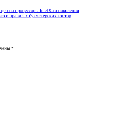
цен на процессоры Intel 9-го поколения
го о правилах букмекерских контор
ечены
*