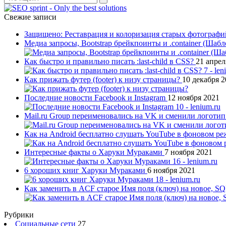
Поиск
Свежие записи
Защищено: Реставрация и колоризация старых фотограф
Медиа запросы, Bootstrap брейкпоинты и .container (Шаб
Как быстро и правильно писать :last-child в CSS?
21 апрел
Как прижать футер (footer) к низу страницы?
10 декабря 
Последние новости Facebook и Instagram
12 ноября 2021
Mail.ru Group переименовались на VK и сменили логоти
Как на Android бесплатно слушать YouTube в фоновом р
Интересные факты о Харуки Мураками
7 ноября 2021
6 хороших книг Харуки Мураками
6 ноября 2021
Как заменить в ACF старое Имя поля (ключ) на новое, S
Рубрики
Социальные сети
27