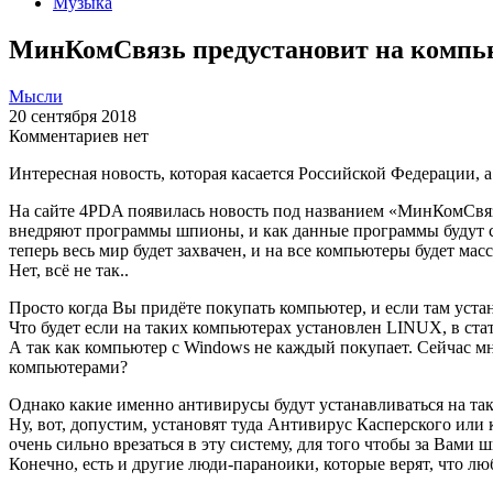
Музыка
МинКомСвязь предустановит на компью
Мысли
20 сентября 2018
Комментариев нет
Интересная новость, которая касается Российской Федерации, а
На сайте 4PDA появилась новость под названием «МинКомСвяз
внедряют программы шпионы, и как данные программы будут со
теперь весь мир будет захвачен, и на все компьютеры будет мас
Нет, всё не так..
Просто когда Вы придёте покупать компьютер, и если там уст
Что будет если на таких компьютерах установлен LINUX, в стат
А так как компьютер с Windows не каждый покупает. Сейчас м
компьютерами?
Однако какие именно антивирусы будут устанавливаться на таки
Ну, вот, допустим, установят туда Антивирус Касперского ил
очень сильно врезаться в эту систему, для того чтобы за Вами
Конечно, есть и другие люди-параноики, которые верят, что лю