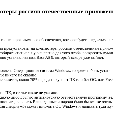
теры россиян отечественные приложен
 точнее программного обеспечения, которое будет внедряться на
ь предустановит на компьютеры россиян отечественные прилож
бирать специальную энергию для того чтобы воскресить мумию 
сово устанавливаться Base Alt 9, который вскоре уже выйдет.
ановлена Операционная система Windows, то должен быть устано
ье ничего не сказано.
не кажется, около 70% народа покупают ПК или без ОС, или Fre
е ПК, в статье также не указано.
и какую-либо другую антивирусную отечественную программу, ве
 шпионить, воровать Ваши данные и пароли было бы всё же очень
бая спецслужба может взломать ОС Windows и напихать туда жучко