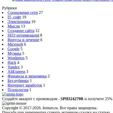
Рубрики
Социальные сети
27
IT, софт
19
Электроника
19
Мысли
13
Создание сайта
12
SEO оптимизация
8
Вирусы и лечение
6
Microsoft
6
Google
5
Музыка
5
Wordpress
5
Hack
4
Yandex
3
AliExpress
3
Финансы и экономика
2
Без рубрики
1
Интернет заработок
1
Психология
1
Создайте аккаунт с промокодом -
SPH324279R
и получите 25% 
Copyright © 2017-2026. lenium.ru. Все права защищены.
Просьба при перепечатке ставить активную ссылку на статью.