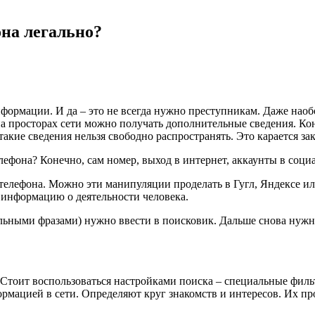
она легально?
нформации. И да – это не всегда нужно преступникам. Даже наоб
а просторах сети можно получать дополнительные сведения. Кон
такие сведения нельзя свободно распространять. Это карается за
лефона? Конечно, сам номер, выход в интернет, аккаунты в соци
елефона. Можно эти манипуляции проделать в Гугл, Яндексе или
 информацию о деятельности человека.
ельными фразами) нужно ввести в поисковик. Дальше снова нужн
тоит воспользоваться настройками поиска – специальные фильтр
ормацией в сети. Определяют круг знакомств и интересов. Их п