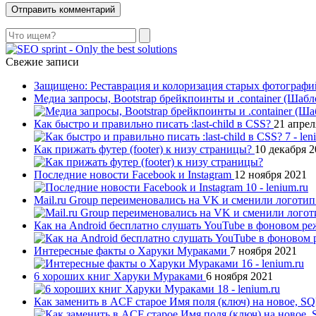
Поиск
Свежие записи
Защищено: Реставрация и колоризация старых фотограф
Медиа запросы, Bootstrap брейкпоинты и .container (Шаб
Как быстро и правильно писать :last-child в CSS?
21 апрел
Как прижать футер (footer) к низу страницы?
10 декабря 
Последние новости Facebook и Instagram
12 ноября 2021
Mail.ru Group переименовались на VK и сменили логоти
Как на Android бесплатно слушать YouTube в фоновом р
Интересные факты о Харуки Мураками
7 ноября 2021
6 хороших книг Харуки Мураками
6 ноября 2021
Как заменить в ACF старое Имя поля (ключ) на новое, S