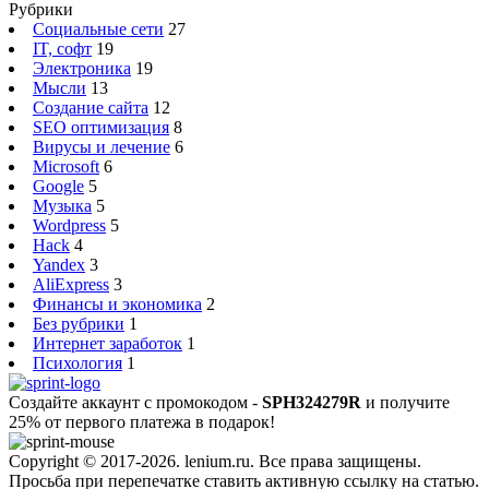
Рубрики
Социальные сети
27
IT, софт
19
Электроника
19
Мысли
13
Создание сайта
12
SEO оптимизация
8
Вирусы и лечение
6
Microsoft
6
Google
5
Музыка
5
Wordpress
5
Hack
4
Yandex
3
AliExpress
3
Финансы и экономика
2
Без рубрики
1
Интернет заработок
1
Психология
1
Создайте аккаунт с промокодом -
SPH324279R
и получите
25% от первого платежа в подарок!
Copyright © 2017-2026. lenium.ru. Все права защищены.
Просьба при перепечатке ставить активную ссылку на статью.